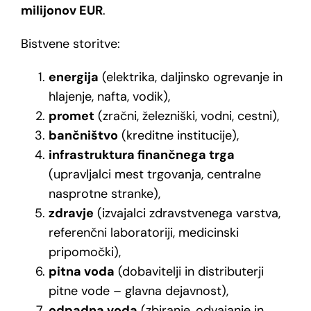
milijonov EUR
.
Bistvene storitve:
energija
(elektrika, daljinsko ogrevanje in
hlajenje, nafta, vodik),
promet
(zračni, železniški, vodni, cestni),
bančništvo
(kreditne institucije),
infrastruktura finančnega trga
(upravljalci mest trgovanja, centralne
nasprotne stranke),
zdravje
(izvajalci zdravstvenega varstva,
referenčni laboratoriji, medicinski
pripomočki),
pitna voda
(dobavitelji in distributerji
pitne vode – glavna dejavnost),
odpadna voda
(zbiranje, odvajanje in