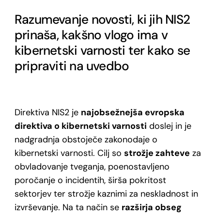
Razumevanje
novost
i
, ki
jih
NIS2
prinaša
,
kakšno
vlogo
ima
v
kibernetski
varnosti
ter
kako
se
pripraviti
na
uvedbo
Direktiva NIS2 je
najobsežnejša evropska
direktiva o kibernetski varnosti
doslej
in je
nadgradnja obstoječe zakonodaje o
kibernetski varnosti
.
Cilj so
strožj
e
zahtev
e
za
obvladovanje tveganja
, poenostavljeno
poročanje o incidentih, širš
a
pokritost
sektorjev
ter
strožj
e
kaznimi za neskladnost
in
izvrševanje
. Na ta način se
razširja obseg