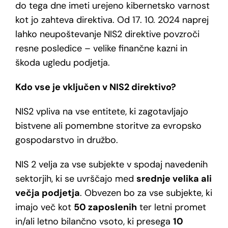
do tega dne imeti urejeno kibernetsko varnost
kot jo zahteva direktiva. Od 17. 10. 2024 naprej
lahko neupoštevanje NIS2 direktive povzroči
resne posledice – velike finančne kazni in
škoda ugledu podjetja.
Kdo vse je vključen v NIS2 direktivo?
NIS2 vpliva na vse entitete, ki zagotavljajo
bistvene ali pomembne storitve za evropsko
gospodarstvo in družbo.
NIS 2 velja za vse subjekte v spodaj navedenih
sektorjih, ki se uvrščajo med
srednje velika ali
večja podjetja
. Obvezen bo za vse subjekte, ki
imajo več kot
50 zaposlenih
ter letni promet
in/ali letno bilančno vsoto, ki presega
10