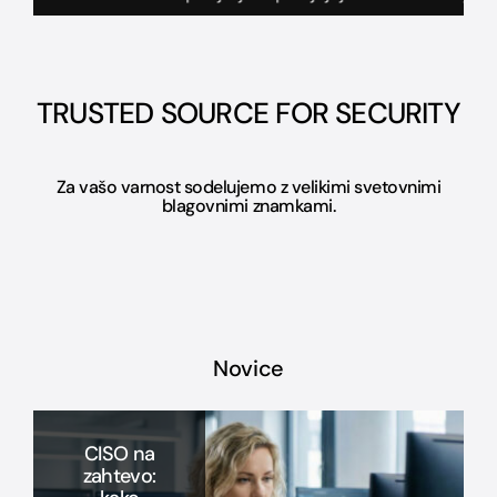
TRUSTED SOURCE FOR SECURITY
Za vašo varnost sodelujemo z velikimi svetovnimi
blagovnimi znamkami.
Novice
Počasno,
CISO NA
CISO na
nestabilno
ZAHTEVO
zahtevo: